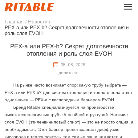
Главная
/
Новости
/
PEX-a или PEX-b? Секрет долговечности отопления и
роль слоя EVOH
PEX-a или PEX-b? Секрет долговечности
отопления и роль слоя EVOH
05. 08, 2026
делиться:
На рынке часто возникает спор: какую трубу выбрать —
PEX-a или PEX-b? Для систем отопления и теплого пола ответ
однозначен —
PEX-a с кислородным барьером EVOH
.
Бренд Ritable специализируется на производстве
высокотехнологичных труб с 5-слойной структурой. Наличие
слоя EVOH (этиленвиниловый спирт) — это не просто опция, а
необходимость. Этот барьер предотвращает диффузию
кислорода в теплоноситель, тем самым защищая котел и