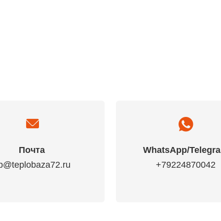
Почта
WhatsApp/Telegr
p@teplobaza72.ru
+79224870042