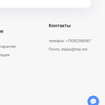
Контакты
ие
телефон: +79362568567
гарантия
Почта:
ztalan@ritai.net
тация
Chat with Us