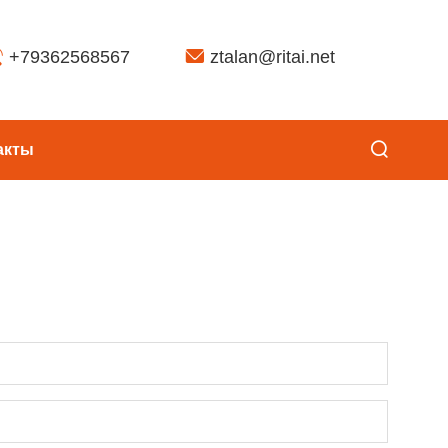
+79362568567
ztalan@ritai.net
акты