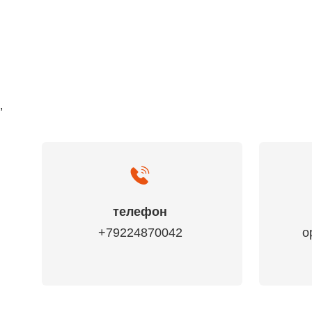
,
телефон
+79224870042
o