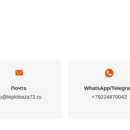
Почта
WhatsApp/Telegr
p@teplobaza72.ru
+79224870042