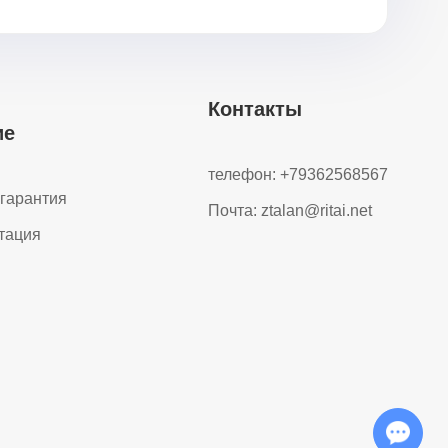
Контакты
ие
телефон: +79362568567
гарантия
Почта:
ztalan@ritai.net
тация
Chat with Us