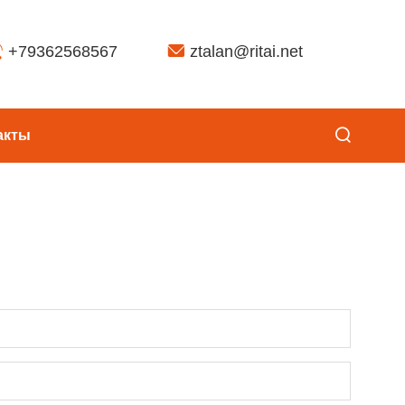
+79362568567
ztalan@ritai.net
акты