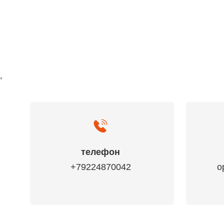
,
телефон
+79224870042
o