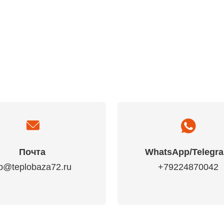
Почта
WhatsApp/Telegr
p@teplobaza72.ru
+79224870042