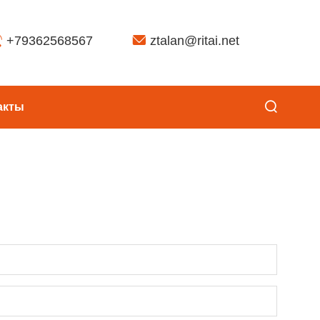
+79362568567
ztalan@ritai.net
акты