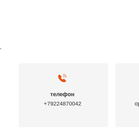
,
телефон
+79224870042
o